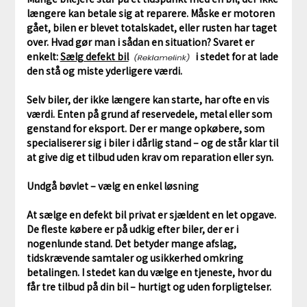
længere kan betale sig at reparere. Måske er motoren
gået, bilen er blevet totalskadet, eller rusten har taget
over. Hvad gør man i sådan en situation? Svaret er
enkelt:
Sælg defekt bil
i stedet for at lade
den stå og miste yderligere værdi.
Selv biler, der ikke længere kan starte, har ofte en vis
værdi. Enten på grund af reservedele, metal eller som
genstand for eksport. Der er mange opkøbere, som
specialiserer sig i biler i dårlig stand – og de står klar til
at give dig et tilbud uden krav om reparation eller syn.
Undgå bøvlet – vælg en enkel løsning
At sælge en defekt bil privat er sjældent en let opgave.
De fleste købere er på udkig efter biler, der er i
nogenlunde stand. Det betyder mange afslag,
tidskrævende samtaler og usikkerhed omkring
betalingen. I stedet kan du vælge en tjeneste, hvor du
får tre tilbud på din bil – hurtigt og uden forpligtelser.