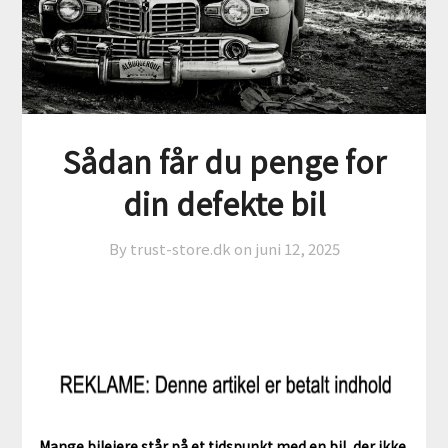
Sådan får du penge for
din defekte bil
By trust-store.dk on
juni 12, 2025
Mange bilejere står på et tidspunkt med en bil, der ikke