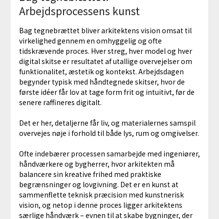
Arbejdsprocessens kunst
Bag tegnebrættet bliver arkitektens vision omsat til
virkelighed gennem en omhyggelig og ofte
tidskrævende proces. Hver streg, hver model og hver
digital skitse er resultatet af utallige overvejelser om
funktionalitet, æstetik og kontekst. Arbejdsdagen
begynder typisk med håndtegnede skitser, hvor de
første idéer får lov at tage form frit og intuitivt, før de
senere raffineres digitalt.
Det er her, detaljerne får liv, og materialernes samspil
overvejes nøje i forhold til både lys, rum og omgivelser.
Ofte indebærer processen samarbejde med ingeniører,
håndværkere og bygherrer, hvor arkitekten må
balancere sin kreative frihed med praktiske
begrænsninger og lovgivning. Det er en kunst at
sammenflette teknisk præcision med kunstnerisk
vision, og netop i denne proces ligger arkitektens
særlige håndværk – evnen til at skabe bygninger, der