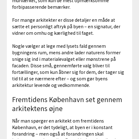
murværket, som kun de mest opmærksomme
forbipasserende bemærker.
For mange arkitekter er disse detaljer en måde at
sætte et personligt aftryk på byen – en signatur, der
vidner om omhu og kærlighed til faget.
Nogle vælger at lege med lysets fald gennem
bygningens rum, mens andre lader naturens former
snige sig ind i materialevalget eller mønstrene på
facaden. Disse små, gennemførte valg bliver til
fortællinger, som kun åbner sig for dem, der tager sig
tid til at se nærmere efter – og som gør byens
arkitektur levende og vedkommende.
Fremtidens København set gennem
arkitektens øjne
Når man spørger en arkitekt om fremtidens
København, er det tydeligt, at byen er i konstant
forandring – men også at forandringen skal