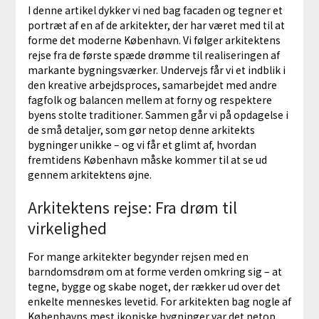
I denne artikel dykker vi ned bag facaden og tegner et
portræt af en af de arkitekter, der har været med til at
forme det moderne København. Vi følger arkitektens
rejse fra de første spæde drømme til realiseringen af
markante bygningsværker. Undervejs får vi et indblik i
den kreative arbejdsproces, samarbejdet med andre
fagfolk og balancen mellem at forny og respektere
byens stolte traditioner. Sammen går vi på opdagelse i
de små detaljer, som gør netop denne arkitekts
bygninger unikke – og vi får et glimt af, hvordan
fremtidens København måske kommer til at se ud
gennem arkitektens øjne.
Arkitektens rejse: Fra drøm til
virkelighed
For mange arkitekter begynder rejsen med en
barndomsdrøm om at forme verden omkring sig – at
tegne, bygge og skabe noget, der rækker ud over det
enkelte menneskes levetid. For arkitekten bag nogle af
Københavns mest ikoniske bygninger var det netop