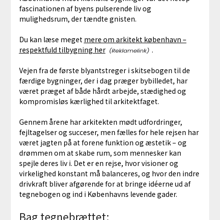
fascinationen af byens pulserende liv og
mulighedsrum, der tændte gnisten.
Du kan læse meget
mere om arkitekt københavn –
respektfuld tilbygning her
.
Vejen fra de første blyantstreger i skitsebogen til de
færdige bygninger, der i dag præger bybilledet, har
været præget af både hårdt arbejde, stædighed og
kompromisløs kærlighed til arkitektfaget.
Gennem årene har arkitekten mødt udfordringer,
fejltagelser og succeser, men fælles for hele rejsen har
været jagten på at forene funktion og æstetik – og
drømmen om at skabe rum, som mennesker kan
spejle deres liv i. Det er en rejse, hvor visioner og
virkelighed konstant må balanceres, og hvor den indre
drivkraft bliver afgørende for at bringe idéerne ud af
tegnebogen og ind i Københavns levende gader.
Bag tegnebrættet: