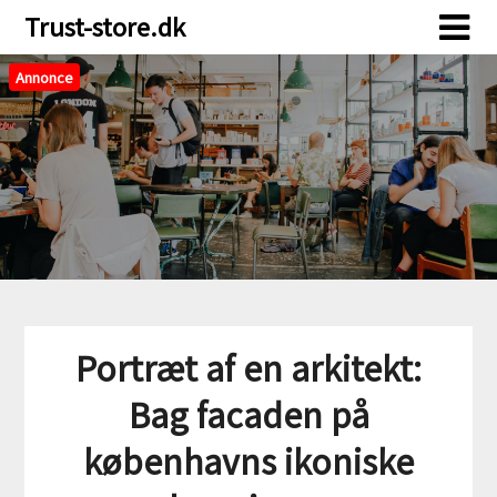
Skip
Skip
Trust-store.dk
to
to
content
content
Annonce
Portræt af en arkitekt:
Bag facaden på
københavns ikoniske