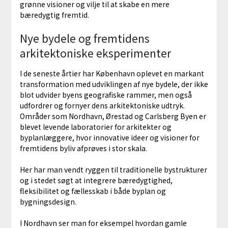
grønne visioner og vilje til at skabe en mere
bæredygtig fremtid.
Nye bydele og fremtidens
arkitektoniske eksperimenter
I de seneste årtier har København oplevet en markant
transformation med udviklingen af nye bydele, der ikke
blot udvider byens geografiske rammer, men også
udfordrer og fornyer dens arkitektoniske udtryk.
Områder som Nordhavn, Ørestad og Carlsberg Byen er
blevet levende laboratorier for arkitekter og
byplanlæggere, hvor innovative ideer og visioner for
fremtidens byliv afprøves i stor skala.
Her har man vendt ryggen til traditionelle bystrukturer
og i stedet søgt at integrere bæredygtighed,
fleksibilitet og fællesskab i både byplan og
bygningsdesign.
I Nordhavn ser man for eksempel hvordan gamle