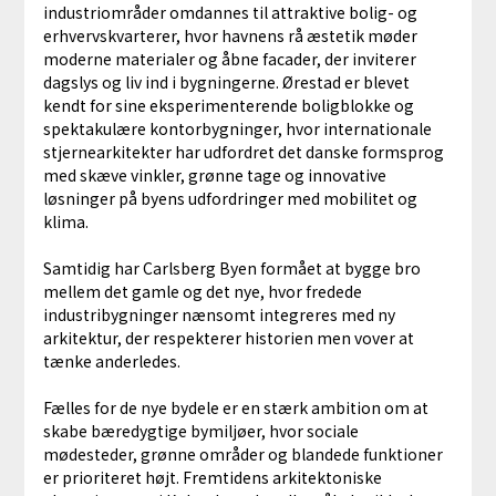
industriområder omdannes til attraktive bolig- og
erhvervskvarterer, hvor havnens rå æstetik møder
moderne materialer og åbne facader, der inviterer
dagslys og liv ind i bygningerne. Ørestad er blevet
kendt for sine eksperimenterende boligblokke og
spektakulære kontorbygninger, hvor internationale
stjernearkitekter har udfordret det danske formsprog
med skæve vinkler, grønne tage og innovative
løsninger på byens udfordringer med mobilitet og
klima.
Samtidig har Carlsberg Byen formået at bygge bro
mellem det gamle og det nye, hvor fredede
industribygninger nænsomt integreres med ny
arkitektur, der respekterer historien men vover at
tænke anderledes.
Fælles for de nye bydele er en stærk ambition om at
skabe bæredygtige bymiljøer, hvor sociale
mødesteder, grønne områder og blandede funktioner
er prioriteret højt. Fremtidens arkitektoniske