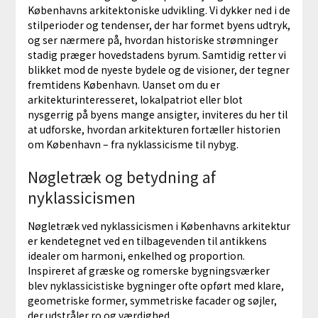
Københavns arkitektoniske udvikling. Vi dykker ned i de
stilperioder og tendenser, der har formet byens udtryk,
og ser nærmere på, hvordan historiske strømninger
stadig præger hovedstadens byrum. Samtidig retter vi
blikket mod de nyeste bydele og de visioner, der tegner
fremtidens København. Uanset om du er
arkitekturinteresseret, lokalpatriot eller blot
nysgerrig på byens mange ansigter, inviteres du her til
at udforske, hvordan arkitekturen fortæller historien
om København – fra nyklassicisme til nybyg.
Nøgletræk og betydning af
nyklassicismen
Nøgletræk ved nyklassicismen i Københavns arkitektur
er kendetegnet ved en tilbagevenden til antikkens
idealer om harmoni, enkelhed og proportion.
Inspireret af græske og romerske bygningsværker
blev nyklassicistiske bygninger ofte opført med klare,
geometriske former, symmetriske facader og søjler,
der udstråler ro og værdighed.