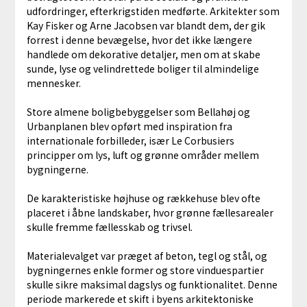
udfordringer, efterkrigstiden medførte. Arkitekter som
Kay Fisker og Arne Jacobsen var blandt dem, der gik
forrest i denne bevægelse, hvor det ikke længere
handlede om dekorative detaljer, men om at skabe
sunde, lyse og velindrettede boliger til almindelige
mennesker.
Store almene boligbebyggelser som Bellahøj og
Urbanplanen blev opført med inspiration fra
internationale forbilleder, især Le Corbusiers
principper om lys, luft og grønne områder mellem
bygningerne.
De karakteristiske højhuse og rækkehuse blev ofte
placeret i åbne landskaber, hvor grønne fællesarealer
skulle fremme fællesskab og trivsel.
Materialevalget var præget af beton, tegl og stål, og
bygningernes enkle former og store vinduespartier
skulle sikre maksimal dagslys og funktionalitet. Denne
periode markerede et skift i byens arkitektoniske