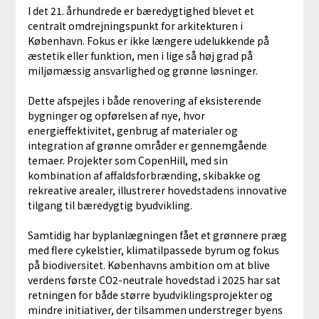
I det 21. århundrede er bæredygtighed blevet et
centralt omdrejningspunkt for arkitekturen i
København. Fokus er ikke længere udelukkende på
æstetik eller funktion, men i lige så høj grad på
miljømæssig ansvarlighed og grønne løsninger.
Dette afspejles i både renovering af eksisterende
bygninger og opførelsen af nye, hvor
energieffektivitet, genbrug af materialer og
integration af grønne områder er gennemgående
temaer. Projekter som CopenHill, med sin
kombination af affaldsforbrænding, skibakke og
rekreative arealer, illustrerer hovedstadens innovative
tilgang til bæredygtig byudvikling.
Samtidig har byplanlægningen fået et grønnere præg
med flere cykelstier, klimatilpassede byrum og fokus
på biodiversitet. Københavns ambition om at blive
verdens første CO2-neutrale hovedstad i 2025 har sat
retningen for både større byudviklingsprojekter og
mindre initiativer, der tilsammen understreger byens