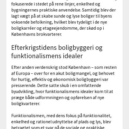
fokuserede i stedet på rene linjer, enkelhed og
bygningernes praktiske anvendelse. Samtidig blev der
lagt vægt på at skabe sunde og lyse boliger til byens
voksende befolkning, hvilket blev tydeligt i de nye
boligkarréer og etageejendomme, der skød op i
Københavns brokvarterer.
Efterkrigstidens boligbyggeri og
funktionalismens idealer
Efter anden verdenskrig stod København – som resten
af Europa – over for en akut boligmangel, og behovet
for hurtig, effektiv og økonomisk boligbyggeri var
presserende. Dette satte skub i en omfattende
byudvikling, hvor funktionalismens idealer kom til at
præge både udformningen og opførelsen af nye
boligkvarterer.
Funktionalismen, med dens fokus på funktionalitet,
enkelhed og rationel udnyttelse af plads og lys, blev
betragtet som et svar på de sociale og praktiske