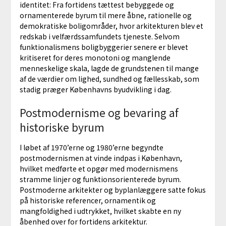
identitet: Fra fortidens tættest bebyggede og
ornamenterede byrum til mere åbne, rationelle og
demokratiske boligområder, hvor arkitekturen blev et
redskab i velfærdssamfundets tjeneste. Selvom
funktionalismens boligbyggerier senere er blevet
kritiseret for deres monotoni og manglende
menneskelige skala, lagde de grundstenen til mange
af de værdier om lighed, sundhed og fællesskab, som
stadig præger Københavns byudvikling i dag.
Postmodernisme og bevaring af
historiske byrum
I løbet af 1970’erne og 1980’erne begyndte
postmodernismen at vinde indpas i København,
hvilket medførte et opgør med modernismens
stramme linjer og funktionsorienterede byrum.
Postmoderne arkitekter og byplanlæggere satte fokus
på historiske referencer, ornamentik og
mangfoldighed i udtrykket, hvilket skabte en ny
åbenhed over for fortidens arkitektur.