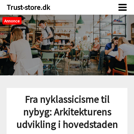
Skip
Skip
Trust-store.dk
to
to
content
content
Annonce
Fra nyklassicisme til
nybyg: Arkitekturens
udvikling i hovedstaden