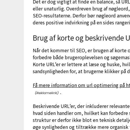
Det er dog vigtigt at finde en balance, så URL
eller unaturlig. Overdreven brug af nøgleord
SEO-resultaterne. Derfor bør nøgleord anve
deres positive indvirkning på en sides range
Brug af korte og beskrivende U
Når det kommer til SEO, er brugen af korte o
forbedre både brugeroplevelsen og søgemaski
Korte URL’er er lettere at læse og huske, hv
sandsynligheden for, at brugerne klikker på 
Få mere information om url optimering på h
.
Beskrivende URL’er, der inkluderer relevant
hvad siden handler om, hvilket kan forbedre 
struktur er derfor ikke blot en teknisk deta
øge synligheden og tiltrække mere organisk t