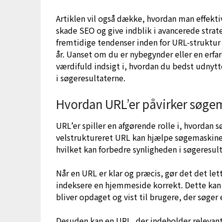
Artiklen vil også dække, hvordan man effek
skade SEO og give indblik i avancerede strate
fremtidige tendenser inden for URL-struktu
år. Uanset om du er nybegynder eller en erfar
værdifuld indsigt i, hvordan du bedst udnytt
i søgeresultaterne.
Hvordan URL’er påvirker søge
URL’er spiller en afgørende rolle i, hvordan
velstruktureret URL kan hjælpe søgemaskiner
hvilket kan forbedre synligheden i søgeresul
Når en URL er klar og præcis, gør det det le
indeksere en hjemmeside korrekt. Dette kan i
bliver opdaget og vist til brugere, der søger
Desuden kan en URL, der indeholder relevan