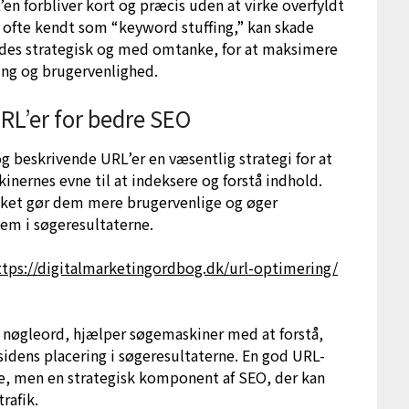
’en forbliver kort og præcis uden at virke overfyldt
, ofte kendt som “keyword stuffing,” kan skade
ndes strategisk og med omtanke, for at maksimere
ring og brugervenlighed.
RL’er for bedre SEO
g beskrivende URL’er en væsentlig strategi for at
nernes evne til at indeksere og forstå indhold.
ilket gør dem mere brugervenlige og øger
dem i søgeresultaterne.
ttps://digitalmarketingordbog.dk/url-optimering/
e nøgleord, hjælper søgemaskiner med at forstå,
sidens placering i søgeresultaterne. En god URL-
lje, men en strategisk komponent af SEO, der kan
rafik.