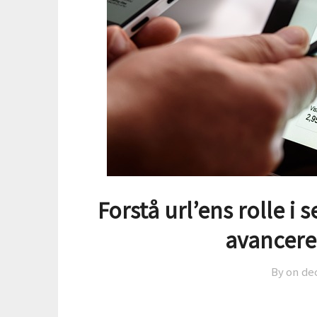
Forstå url’ens rolle i
avancere
By on
de