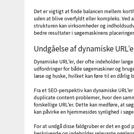
Det er vigtigt at finde balancen mellem kort
uden at blive overfyldt eller kompleks. Ved 
strukturen kan virksomheder og indholdsud
bedre resultater i søgemaskinens placeringer
Undgåelse af dynamiske URL’er
Dynamiske URL’er, der ofte indeholder lange 
udfordringer for både søgemaskiner og bruger
læse og huske, hvilket kan føre til en dårlig 
Fra et SEO-perspektiv kan dynamiske URL’er 
duplicate content-problemer, hvor den samme 
forskellige URL’er. Dette kan medføre, at sø
kan påvirke en hjemmesides synlighed i søge
For at undgå disse faldgruber er det en god p
beskrivende og indeholder relevante nøgleord