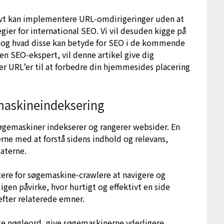
tivt kan implementere URL-omdirigeringer uden at
gier for international SEO. Vi vil desuden kigge på
r og hvad disse kan betyde for SEO i de kommende
en SEO-ekspert, vil denne artikel give dig
er URL’er til at forbedre din hjemmesides placering
maskineindeksering
 søgemaskiner indekserer og rangerer websider. En
ne med at forstå sidens indhold og relevans,
taterne.
ttere for søgemaskine-crawlere at navigere og
gen påvirke, hvor hurtigt og effektivt en side
 efter relaterede emner.
te nøgleord, give søgemaskinerne yderligere