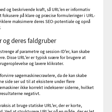
hed og beskrivende kraft, så URL’en er informativ
at fokusere på klare og præcise formuleringer i URL-
viklere maksimere deres SEO-potentiale og opnå
.
 og deres faldgruber
strenge af parametre og session-ID’er, kan skabe
e. Disse URL’er er typisk svære for brugere at
brugeroplevelse og lavere klikrater.
forvirre søgemaskinecrawlere, da de kan skabe
side ser ud til at eksistere under flere
gemaskiner ikke korrekt indekserer siderne, hvilket
resultaterne negativt.
raksis at bruge statiske URL’er, der er korte,
. Ved at strukturere URL’er på en måde, der er let