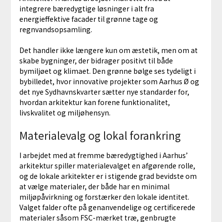
integrere bæredygtige løsninger i alt fra
energieffektive facader til grønne tage og
regnvandsopsamling.
Det handler ikke længere kun om æstetik, men om at
skabe bygninger, der bidrager positivt til både
bymiljøet og klimaet. Den grønne bølge ses tydeligt i
bybilledet, hvor innovative projekter som Aarhus Ø og
det nye Sydhavnskvarter sætter nye standarder for,
hvordan arkitektur kan forene funktionalitet,
livskvalitet og miljøhensyn.
Materialevalg og lokal forankring
I arbejdet med at fremme bæredygtighed i Aarhus’
arkitektur spiller materialevalget en afgørende rolle,
og de lokale arkitekter er i stigende grad bevidste om
at vælge materialer, der både har en minimal
miljøpåvirkning og forstærker den lokale identitet.
Valget falder ofte på genanvendelige og certificerede
materialer såsom FSC-mærket træ, genbrugte