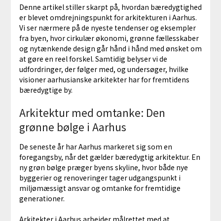
Denne artikel stiller skarpt på, hvordan bæredygtighed
er blevet omdrejningspunkt for arkitekturen i Aarhus.
Vi ser nærmere på de nyeste tendenser og eksempler
fra byen, hvor cirkulær økonomi, grønne fællesskaber
og nytænkende design går hånd i hånd med ønsket om
at gøre en reel forskel. Samtidig belyser vi de
udfordringer, der følger med, og undersøger, hvilke
visioner aarhusianske arkitekter har for fremtidens
bæredygtige by.
Arkitektur med omtanke: Den
grønne bølge i Aarhus
De seneste år har Aarhus markeret sig som en
foregangsby, når det gælder bæredygtig arkitektur. En
ny grøn bølge præger byens skyline, hvor både nye
byggerier og renoveringer tager udgangspunkt i
miljømæssigt ansvar og omtanke for fremtidige
generationer.
Arkitekter i Aarhus arbejder målrettet med at