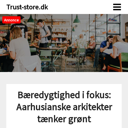
Skip
Skip
Trust-store.dk
to
to
content
content
Annonce
Bæredygtighed i fokus:
Aarhusianske arkitekter
tænker grønt