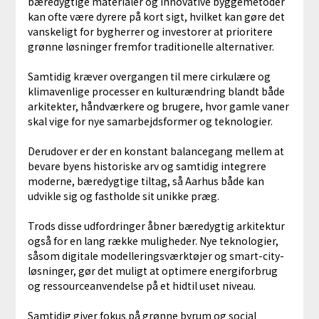
bæredygtige materialer og innovative byggemetoder
kan ofte være dyrere på kort sigt, hvilket kan gøre det
vanskeligt for bygherrer og investorer at prioritere
grønne løsninger fremfor traditionelle alternativer.
Samtidig kræver overgangen til mere cirkulære og
klimavenlige processer en kulturændring blandt både
arkitekter, håndværkere og brugere, hvor gamle vaner
skal vige for nye samarbejdsformer og teknologier.
Derudover er der en konstant balancegang mellem at
bevare byens historiske arv og samtidig integrere
moderne, bæredygtige tiltag, så Aarhus både kan
udvikle sig og fastholde sit unikke præg.
Trods disse udfordringer åbner bæredygtig arkitektur
også for en lang række muligheder. Nye teknologier,
såsom digitale modelleringsværktøjer og smart-city-
løsninger, gør det muligt at optimere energiforbrug
og ressourceanvendelse på et hidtil uset niveau.
Samtidig giver fokus på grønne byrum og social