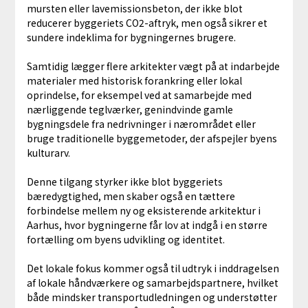
mursten eller lavemissionsbeton, der ikke blot
reducerer byggeriets CO2-aftryk, men også sikrer et
sundere indeklima for bygningernes brugere.
Samtidig lægger flere arkitekter vægt på at indarbejde
materialer med historisk forankring eller lokal
oprindelse, for eksempel ved at samarbejde med
nærliggende teglværker, genindvinde gamle
bygningsdele fra nedrivninger i nærområdet eller
bruge traditionelle byggemetoder, der afspejler byens
kulturarv.
Denne tilgang styrker ikke blot byggeriets
bæredygtighed, men skaber også en tættere
forbindelse mellem ny og eksisterende arkitektur i
Aarhus, hvor bygningerne får lov at indgå i en større
fortælling om byens udvikling og identitet.
Det lokale fokus kommer også til udtryk i inddragelsen
af lokale håndværkere og samarbejdspartnere, hvilket
både mindsker transportudledningen og understøtter