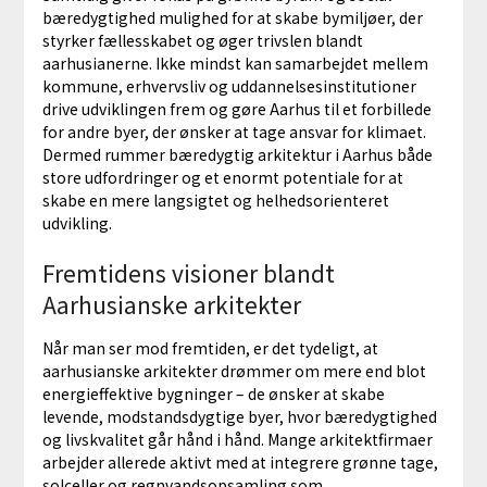
bæredygtighed mulighed for at skabe bymiljøer, der
styrker fællesskabet og øger trivslen blandt
aarhusianerne. Ikke mindst kan samarbejdet mellem
kommune, erhvervsliv og uddannelsesinstitutioner
drive udviklingen frem og gøre Aarhus til et forbillede
for andre byer, der ønsker at tage ansvar for klimaet.
Dermed rummer bæredygtig arkitektur i Aarhus både
store udfordringer og et enormt potentiale for at
skabe en mere langsigtet og helhedsorienteret
udvikling.
Fremtidens visioner blandt
Aarhusianske arkitekter
Når man ser mod fremtiden, er det tydeligt, at
aarhusianske arkitekter drømmer om mere end blot
energieffektive bygninger – de ønsker at skabe
levende, modstandsdygtige byer, hvor bæredygtighed
og livskvalitet går hånd i hånd. Mange arkitektfirmaer
arbejder allerede aktivt med at integrere grønne tage,
solceller og regnvandsopsamling som