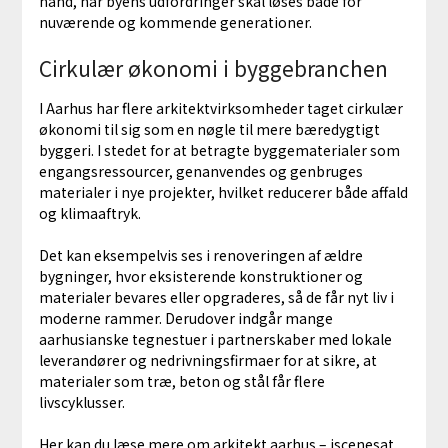
hånd, når byens udfordringer skal løses både for
nuværende og kommende generationer.
Cirkulær økonomi i byggebranchen
I Aarhus har flere arkitektvirksomheder taget cirkulær
økonomi til sig som en nøgle til mere bæredygtigt
byggeri. I stedet for at betragte byggematerialer som
engangsressourcer, genanvendes og genbruges
materialer i nye projekter, hvilket reducerer både affald
og klimaaftryk.
Det kan eksempelvis ses i renoveringen af ældre
bygninger, hvor eksisterende konstruktioner og
materialer bevares eller opgraderes, så de får nyt liv i
moderne rammer. Derudover indgår mange
aarhusianske tegnestuer i partnerskaber med lokale
leverandører og nedrivningsfirmaer for at sikre, at
materialer som træ, beton og stål får flere
livscyklusser.
Her kan du læse
mere om arkitekt aarhus – iscenesat